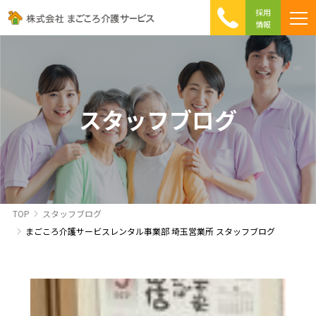
採用
情報
まごころ介護の特徴
介護相談 Q&A
ICTへの取り組み
初めて介護を利用する方へ
スタッフブログ
TOP
スタッフブログ
まごころ介護サービスレンタル事業部 埼玉営業所 スタッフブログ