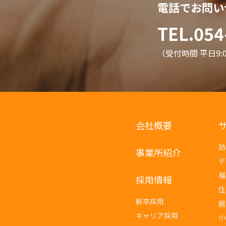
電話でお問い
TEL.054
（受付時間 平日9:00
会社概要
訪
事業所紹介
デ
福
採用情報
住
新卒採用
居
キャリア採用
小