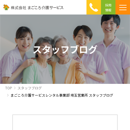
採用
情報
まごころ介護の特徴
介護相談 Q&A
ICTへの取り組み
初めて介護を利用する方へ
スタッフブログ
TOP
スタッフブログ
まごころ介護サービスレンタル事業部 埼玉営業所 スタッフブログ