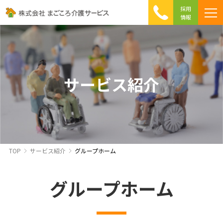
採用
情報
まごころ介護の特徴
介護相談 Q&A
ICTへの取り組み
初めて介護を利用する方へ
サービス紹介
TOP
サービス紹介
グループホーム
グループホーム