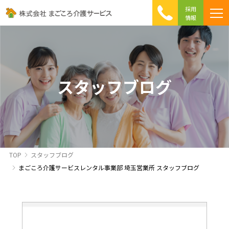
採用
情報
まごころ介護の特徴
介護相談 Q&A
ICTへの取り組み
初めて介護を利用する方へ
スタッフブログ
TOP
スタッフブログ
まごころ介護サービスレンタル事業部 埼玉営業所 スタッフブログ