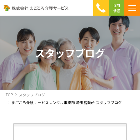
採用
情報
まごころ介護の特徴
介護相談 Q&A
ICTへの取り組み
初めて介護を利用する方へ
スタッフブログ
TOP
スタッフブログ
まごころ介護サービスレンタル事業部 埼玉営業所 スタッフブログ