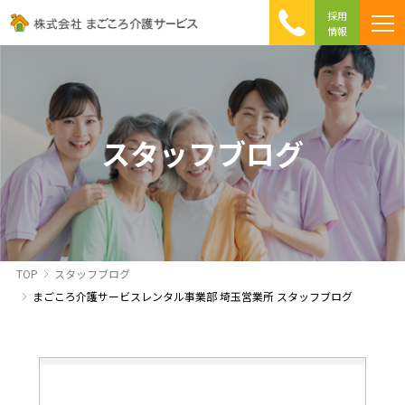
採用
情報
まごころ介護の特徴
介護相談 Q&A
ICTへの取り組み
初めて介護を利用する方へ
スタッフブログ
TOP
スタッフブログ
まごころ介護サービスレンタル事業部 埼玉営業所 スタッフブログ