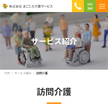
採用
情報
まごころ介護の特徴
介護相談 Q&A
ICTへの取り組み
初めて介護を利用する方へ
サービス紹介
TOP
サービス紹介
訪問介護
訪問介護