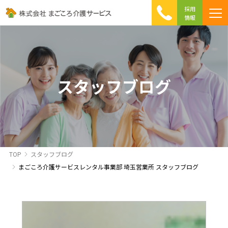
採用
情報
まごころ介護の特徴
介護相談 Q&A
ICTへの取り組み
初めて介護を利用する方へ
スタッフブログ
TOP
スタッフブログ
まごころ介護サービスレンタル事業部 埼玉営業所 スタッフブログ