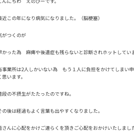
こんにちわ えのぴーです。
最近この年になり病気になりました。（脳梗塞）
気がつくのが
早かった為 麻痺や後遺症も残らないと診断されホットしてい
当事業所は2人しかいない為 もう１人に負担をかけてしまい
く思います。
普段の不摂生がたたったのですね。
その後は経過もよく言葉も出やすくなりました。
皆さんに心配をかけご連らくを頂きご心配をおかけいたしまし