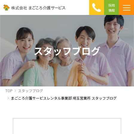
採用
情報
まごころ介護の特徴
介護相談 Q&A
ICTへの取り組み
初めて介護を利用する方へ
スタッフブログ
TOP
スタッフブログ
まごころ介護サービスレンタル事業部 埼玉営業所 スタッフブログ