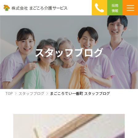
採用
情報
まごころ介護の特徴
介護相談 Q&A
ICTへの取り組み
初めて介護を利用する方へ
スタッフブログ
TOP
スタッフブログ
まごころでい一番町 スタッフブログ