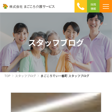
採用
情報
まごころ介護の特徴
介護相談 Q&A
ICTへの取り組み
初めて介護を利用する方へ
スタッフブログ
TOP
スタッフブログ
まごころでい一番町 スタッフブログ