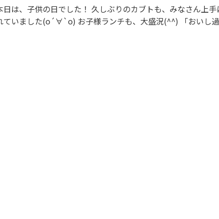
日は、子供の日でした！ 久しぶりのカブトも、みなさん上手に折ら
れていました(о´∀`о) お子様ランチも、大盛況(^^)
「おいし
べ過ぎた」なんて声もチラホラ... 1日が楽しいデイサービスは、まご
ころ※でい※一番町