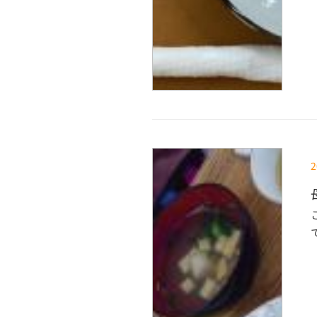
2
こ
私の