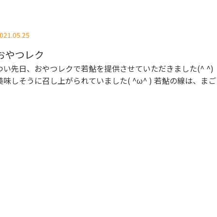
021.05.25
おやつレク
つい先日、おやつレクで若鮎を提供させていただきました(^ ^) とても
美味しそうに召し上がられていました( ^ω^ ) 若鮎の線は、まごころ※
でい※一番町のシェフ出雲さんの力作です。 美味しいおやつに、楽しい
デイサービスは、まごころ※でい※一番町へ