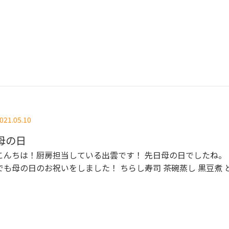
021.05.10
母の日
んちは！厨房担当している出雲です！ 先日母の日でしたね。 一番町
でも母の日のお祝いをしました！
ちらし寿司 茶碗蒸し 黒豆煮 とろろ蕎
麦 あさりのお吸い物 でした。
この笑顔を見るとまた明日も頑
力になります！ 明日も美味しかったよを聞くために... ご飯食べて
みたいな、気になるなと思う方は是非まごころデイ一番町まで