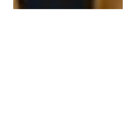
2022.10.14
運動会おまけ
職員対抗パン食い競争の様子になります(*'∀')…