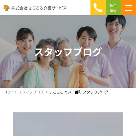
採用
情報
まごころ介護の特徴
介護相談 Q&A
ICTへの取り組み
初めて介護を利用する方へ
スタッフブログ
TOP
スタッフブログ
まごころでい一番町 スタッフブログ