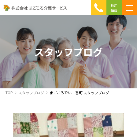
採用
情報
まごころ介護の特徴
介護相談 Q&A
ICTへの取り組み
初めて介護を利用する方へ
スタッフブログ
TOP
スタッフブログ
まごころでい一番町 スタッフブログ