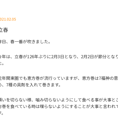
021.02.05
立春
昨日、春一番が吹きました。
今年は、立春が126年ぶりに2月3日となり、2月2日が節分とな
た。
近年関東圏でも恵方巻が流行っていますが、恵方巻は7福神の
め、7種の具剤を入れて巻きます。
願いを切らない様、噛み切らないようにして食べる事が大事と
方巻を食べている時は喋らないようにすることが大事と言われ
す。