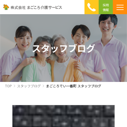
採用
情報
まごころ介護の特徴
介護相談 Q&A
ICTへの取り組み
初めて介護を利用する方へ
スタッフブログ
TOP
スタッフブログ
まごころでい一番町 スタッフブログ