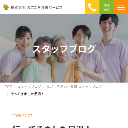
採用
情報
まごころ介護の特徴
介護相談 Q&A
ICTへの取り組み
初めて介護を利用する方へ
スタッフブログ
TOP
スタッフブログ
まごころでい一番町 スタッフブログ
行ってきました足湯！
2026.01.27