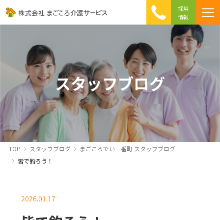
採用
情報
まごころ介護の特徴
介護相談 Q&A
ICTへの取り組み
初めて介護を利用する方へ
スタッフブログ
TOP
スタッフブログ
まごころでい一番町 スタッフブログ
皆で釣ろう！
2026.01.17