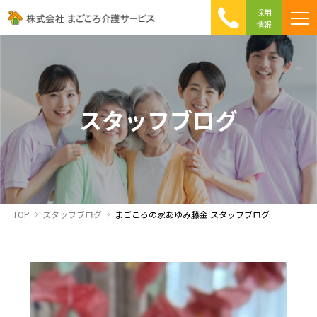
採用
情報
まごころ介護の特徴
介護相談 Q&A
ICTへの取り組み
初めて介護を利用する方へ
スタッフブログ
TOP
スタッフブログ
まごころの家あゆみ藤金 スタッフブログ