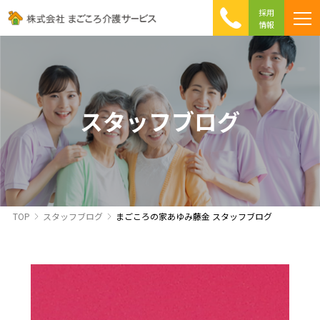
採用
情報
まごころ介護の特徴
介護相談 Q&A
ICTへの取り組み
初めて介護を利用する方へ
スタッフブログ
TOP
スタッフブログ
まごころの家あゆみ藤金 スタッフブログ