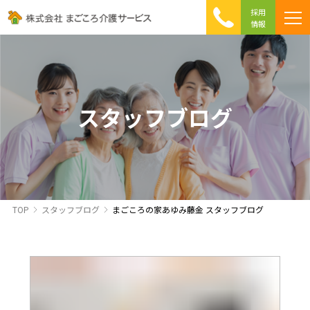
採用
情報
まごころ介護の特徴
介護相談 Q&A
ICTへの取り組み
初めて介護を利用する方へ
スタッフブログ
TOP
スタッフブログ
まごころの家あゆみ藤金 スタッフブログ