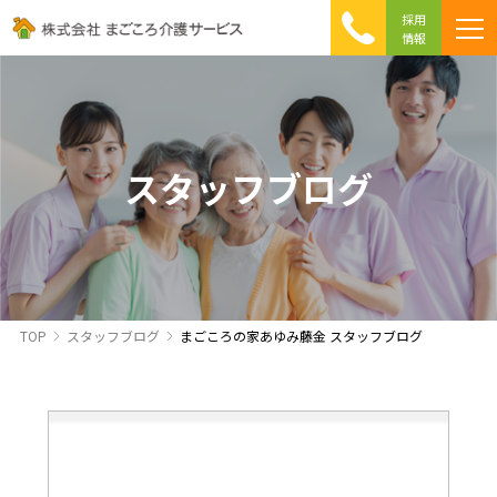
採用
情報
まごころ介護の特徴
介護相談 Q&A
ICTへの取り組み
初めて介護を利用する方へ
スタッフブログ
TOP
スタッフブログ
まごころの家あゆみ藤金 スタッフブログ