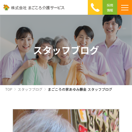
採用
情報
まごころ介護の特徴
介護相談 Q&A
ICTへの取り組み
初めて介護を利用する方へ
スタッフブログ
TOP
スタッフブログ
まごころの家あゆみ藤金 スタッフブログ