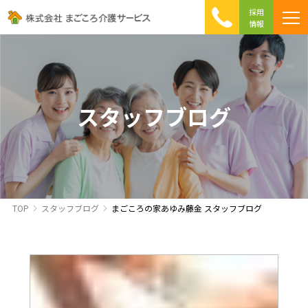
採用
情報
まごころ介護の特徴
介護相談 Q&A
ICTへの取り組み
初めて介護を利用する方へ
スタッフブログ
TOP
スタッフブログ
まごころの家あゆみ藤金 スタッフブログ