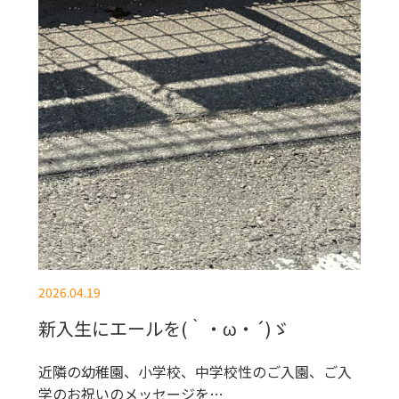
2026.04.19
新入生にエールを(｀・ω・´)ゞ
近隣の幼稚園、小学校、中学校性のご入園、ご入
学のお祝いのメッセージを…