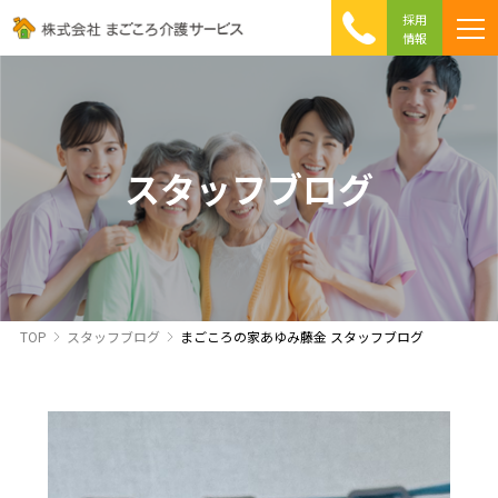
採用
情報
まごころ介護の特徴
介護相談 Q&A
ICTへの取り組み
初めて介護を利用する方へ
スタッフブログ
TOP
スタッフブログ
まごころの家あゆみ藤金 スタッフブログ