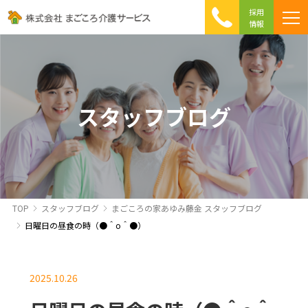
採用
情報
まごころ介護の特徴
介護相談 Q&A
ICTへの取り組み
初めて介護を利用する方へ
スタッフブログ
TOP
スタッフブログ
まごころの家あゆみ藤金 スタッフブログ
日曜日の昼食の時（●＾o＾●）
2025.10.26