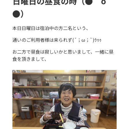
日曜日の昼食の時（●＾o＾
●）
本日日曜日は宿泊中の方二名という、
通いのご利用者様は来られず(´；ω；`)ｳｩｩ
お二方で昼食は寂しいかと思いまして、一緒に昼
食を頂きまして、