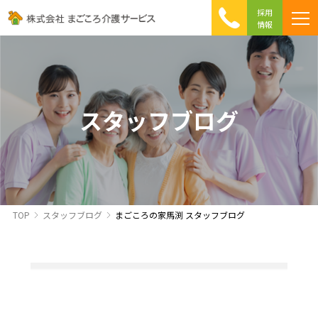
採用
情報
まごころ介護の特徴
介護相談 Q&A
ICTへの取り組み
初めて介護を利用する方へ
スタッフブログ
TOP
スタッフブログ
まごころの家馬渕 スタッフブログ