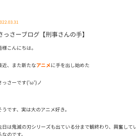
022.03.31
さっさーブログ【刑事さんの手】
皆様こんにちは。
最近、また新たな
アニメ
に手を出し始めた
さっさーです('ω')ノ
そうです、実は大のアニメ好き。
先日は鬼滅の刃シリーズも出ている分まで観終わり、興奮して
ろなのです。