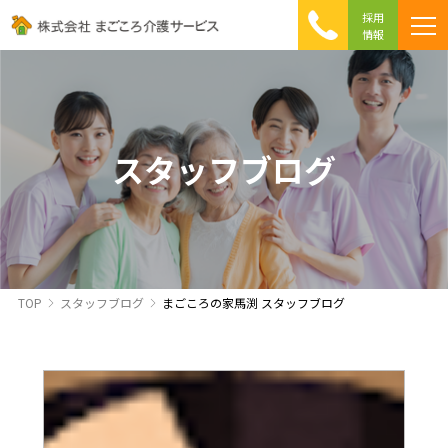
採用
情報
まごころ介護の特徴
介護相談 Q&A
ICTへの取り組み
初めて介護を利用する方へ
スタッフブログ
TOP
スタッフブログ
まごころの家馬渕 スタッフブログ