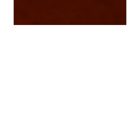
2022.04.05
さっさーブログ【ドライブdeお花見】
皆様こんにちは。 今日はスーパーで買ったびんち