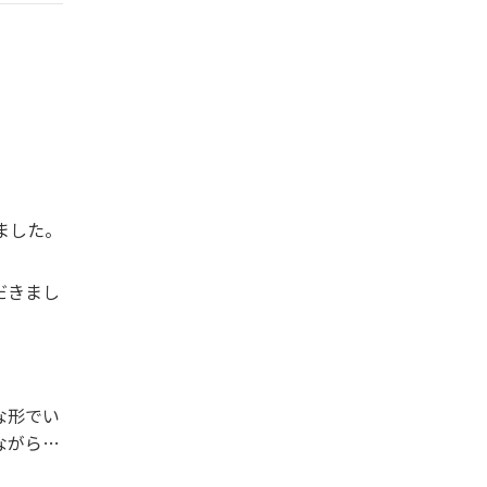
」
ました。
だきまし
な形でい
ながら、