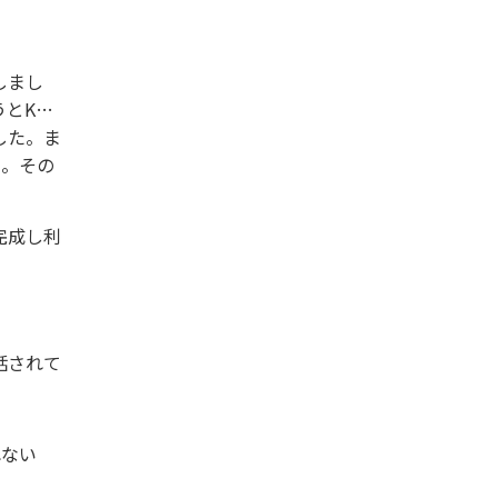
しまし
うとK様
した。ま
た。その
完成し利
話されて
れない