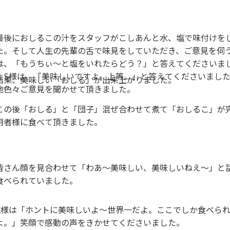
最後におしるこの汁をスタッフがこしあんと水、塩で味付けを
た。そして人生の先輩の舌で味見をしていただき、ご意見を伺
は、「もうちぃ～と塩をいれたらどう？」と答えてくださいま
たS様は、「美味しいですよ。上等。」と答えてくださいまし
結果、美味しい「おしる」が出来上がりました。
他色々ご意見を聞かせて頂きました。
この後「おしる」と「団子」混ぜ合わせて煮て「おしるこ」が
用者様に食べて頂きました。
皆さん顔を見合わせて「わあ～美味しい、美味しいねえ～」と
食べられていました。
K様は「ホントに美味しいよ～世界一だよ。ここでしか食べら
よ。」笑顔で感動の声をきかせてくださいました。