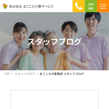
採用
情報
まごころ介護の特徴
介護相談 Q&A
ICTへの取り組み
初めて介護を利用する方へ
スタッフブログ
TOP
スタッフブログ
まごころの家馬渕 スタッフブログ