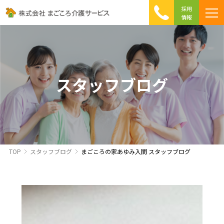
採用
情報
まごころ介護の特徴
介護相談 Q&A
ICTへの取り組み
初めて介護を利用する方へ
スタッフブログ
TOP
スタッフブログ
まごころの家あゆみ入間 スタッフブログ