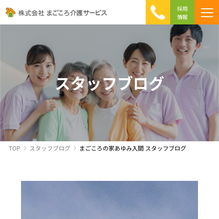
採用
情報
まごころ介護の特徴
介護相談 Q&A
ICTへの取り組み
初めて介護を利用する方へ
スタッフブログ
TOP
スタッフブログ
まごころの家あゆみ入間 スタッフブログ