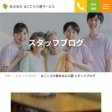
採用
情報
まごころ介護の特徴
介護相談 Q&A
ICTへの取り組み
初めて介護を利用する方へ
スタッフブログ
TOP
スタッフブログ
まごころの家あゆみ入間 スタッフブログ