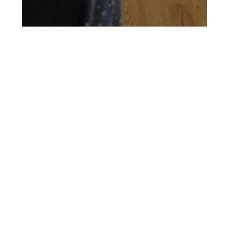
2024.03.21
ステキなI！！
またもNです。 先日、利用者様のI様が民謡指南を
して頂きました。 その…