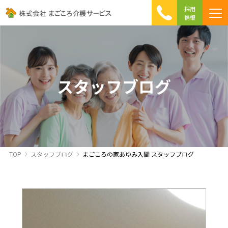
採用
情報
まごころ介護の特徴
介護相談 Q&A
ICTへの取り組み
初めて介護を利用する方へ
スタッフブログ
TOP
スタッフブログ
まごころの家あゆみ入間 スタッフブログ