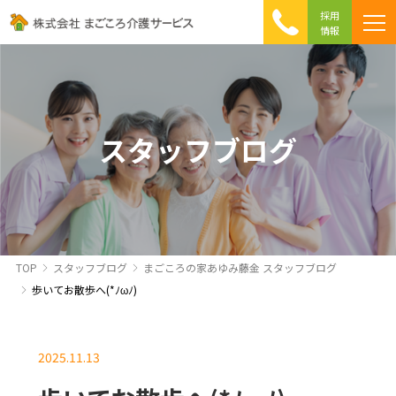
採用
情報
まごころ介護の特徴
介護相談 Q&A
ICTへの取り組み
初めて介護を利用する方へ
スタッフブログ
TOP
スタッフブログ
まごころの家あゆみ藤金 スタッフブログ
歩いてお散歩へ(*ﾉωﾉ)
2025.11.13