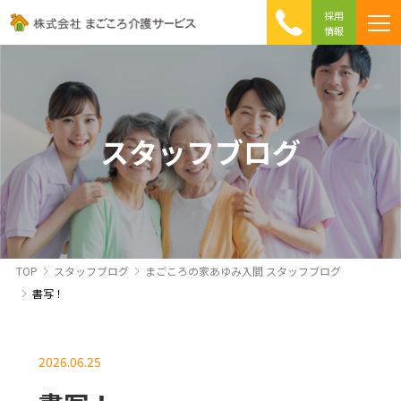
採用
情報
まごころ介護の特徴
介護相談 Q&A
ICTへの取り組み
初めて介護を利用する方へ
スタッフブログ
TOP
スタッフブログ
まごころの家あゆみ入間 スタッフブログ
書写！
2026.06.25