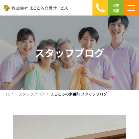
採用
情報
まごころ介護の特徴
介護相談 Q&A
ICTへの取り組み
初めて介護を利用する方へ
スタッフブログ
TOP
スタッフブログ
まごころの家番町 スタッフブログ