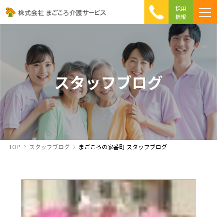
採用
情報
まごころ介護の特徴
介護相談 Q&A
ICTへの取り組み
初めて介護を利用する方へ
スタッフブログ
TOP
スタッフブログ
まごころの家番町 スタッフブログ