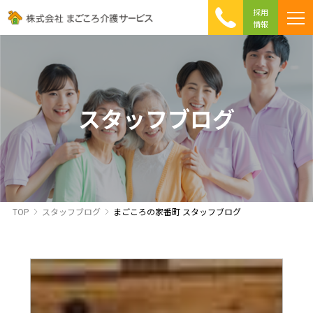
採用
情報
まごころ介護の特徴
介護相談 Q&A
ICTへの取り組み
初めて介護を利用する方へ
スタッフブログ
TOP
スタッフブログ
まごころの家番町 スタッフブログ