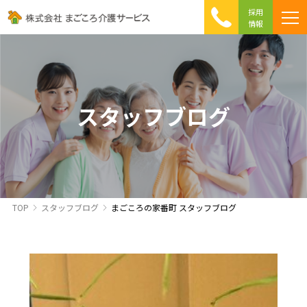
採用
情報
まごころ介護の特徴
介護相談 Q&A
ICTへの取り組み
初めて介護を利用する方へ
スタッフブログ
TOP
スタッフブログ
まごころの家番町 スタッフブログ