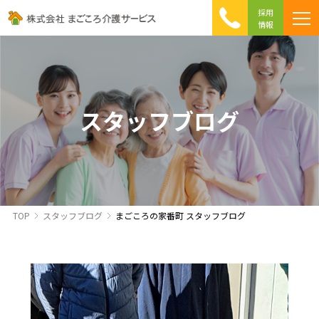
採用
情報
まごころ介護の特徴
介護相談 Q&A
ICTへの取り組み
初めて介護を利用する方へ
スタッフブログ
TOP
スタッフブログ
まごころの家番町 スタッフブログ