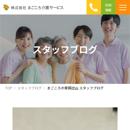
採用
情報
まごころ介護の特徴
介護相談 Q&A
ICTへの取り組み
初めて介護を利用する方へ
スタッフブログ
TOP
スタッフブログ
まごころの家岡出山 スタッフブログ