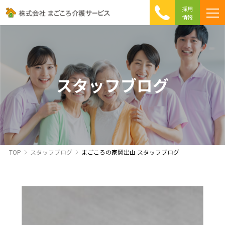
採用
情報
まごころ介護の特徴
介護相談 Q&A
ICTへの取り組み
初めて介護を利用する方へ
スタッフブログ
TOP
スタッフブログ
まごころの家岡出山 スタッフブログ