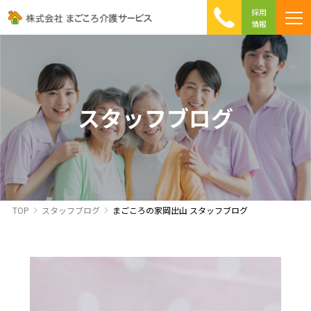
採用
情報
まごころ介護の特徴
介護相談 Q&A
ICTへの取り組み
初めて介護を利用する方へ
スタッフブログ
TOP
スタッフブログ
まごころの家岡出山 スタッフブログ