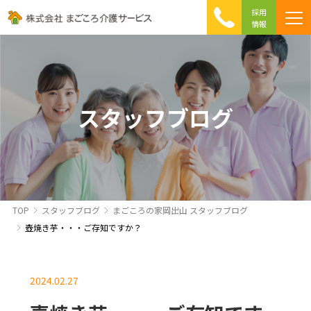
採用
情報
まごころ介護の特徴
介護相談 Q&A
ICTへの取り組み
初めて介護を利用する方へ
スタッフブログ
TOP
スタッフブログ
まごころの家岡出山 スタッフブログ
壺焼き芋・・・ご存知ですか？
2024.02.27