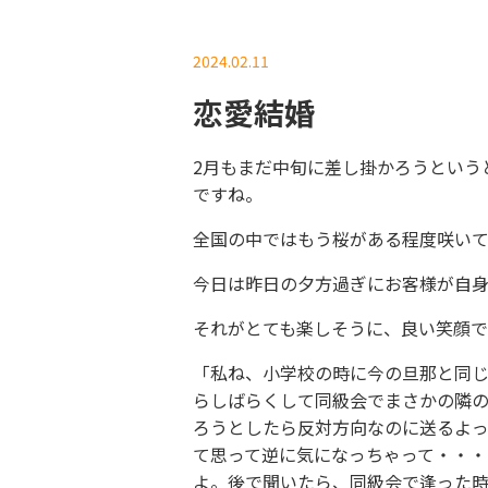
2024.02.11
恋愛結婚
2月もまだ中旬に差し掛かろうという
ですね。
全国の中ではもう桜がある程度咲い
今日は昨日の夕方過ぎにお客様が自
それがとても楽しそうに、良い笑顔
「私ね、小学校の時に今の旦那と同
らしばらくして同級会でまさかの隣
ろうとしたら反対方向なのに送るよ
て思って逆に気になっちゃって・・・
よ。後で聞いたら、同級会で逢った時