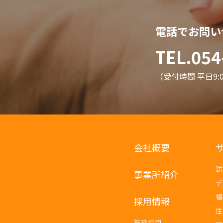
電話でお問い
TEL.054
（受付時間 平日9:00
会社概要
訪
事業所紹介
デ
福
採用情報
住
新卒採用