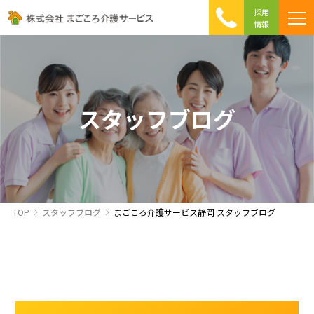
採用
情報
まごころ介護の特徴
介護相談 Q&A
ICTへの取り組み
初めて介護を利用する方へ
スタッフブログ
TOP
スタッフブログ
まごころ介護サービス静岡 スタッフブログ